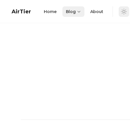
in content
AirTier
Home
Blog
About