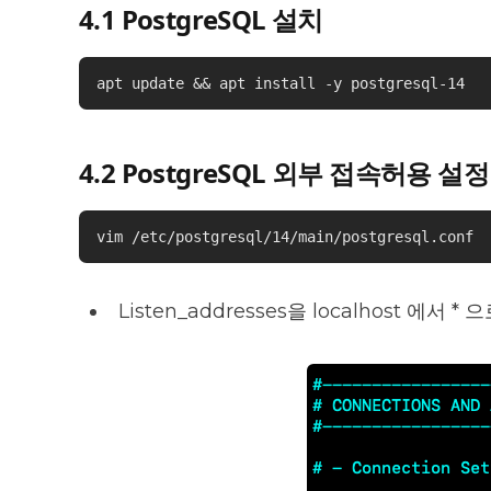
4.1 PostgreSQL 설치
apt update && apt install -y postgresql-14
4.2 PostgreSQL 외부 접속허용 설정
vim /etc/postgresql/14/main/postgresql.conf
Listen_addresses을 localhost 에서 *