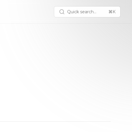
Quick search...
⌘K