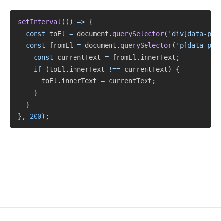
Copy
setInterval
(
(
)
=>
{
const
 toEl 
=
 document
.
querySelector
(
'div[data-pur
const
 fromEl 
=
 document
.
querySelector
(
'p[data-pur
const
 currentText 
=
 fromEl
.
innerText
;
if
(
toEl
.
innerText 
!==
 currentText
)
{
      toEl
.
innerText 
=
 currentText
;
}
}
}
,
200
)
;