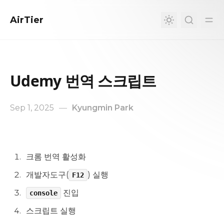
in content
AirTier
Udemy 번역 스크립트
Sep 1, 2025
—
Kyungmin Park
Udemy 번역 스크립트
크롬 번역 활성화
개발자도구(
) 실행
F12
진입
console
스크립트 실행