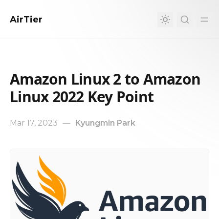
in content
AirTier
Amazon Linux 2 to Amazon
Linux 2022 Key Point
Mar 17, 2023
—
Kyungmin Park